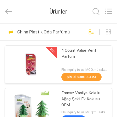
Daily
Use
Products
Ürünler
Co.,
Ltd..
All
Rights
EV
Reserved.
68
China Plastik Oda Parfümü
Sıvı Araba Kokusu
ÜRÜN:%
HOT
4 Count Value Vent
S
Parfüm
HAKKIMIZDA
Pls inquiry to us MOQ:müzakere
ŞIMDI SORGULAMA
47
FABRIKA
Fransız Vanilya Kokulu
TURU
Jel Oda Parfümü
Ağaç Şekli Ev Kokusu
OEM
KALITE
Pls inquiry to us MOQ:müzakere