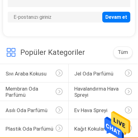
12
Vakumlu Hava
Spreyi
Popüler Kategoriler
Tüm
15
Sıvı Araba Kokusu
Jel Oda Parfümü
Havalandırma
Membran Oda 
Havalandırma Hava 
Çubuğu Hava Spreyi
Parfümü
Spreyi
Asılı Oda Parfümü
Ev Hava Spreyi
Plastik Oda Parfümü
Kağıt Kokuları
40