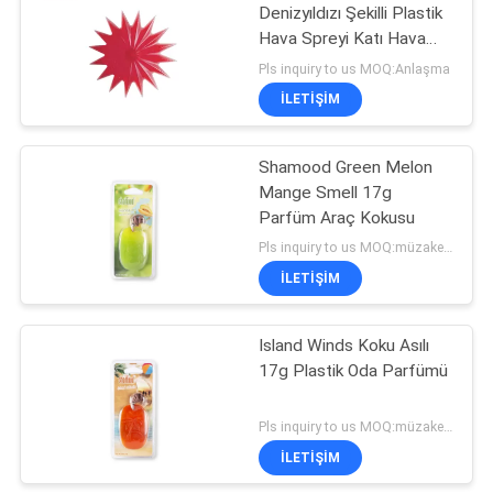
Denizyıldızı Şekilli Plastik
Hava Spreyi Katı Hava
76
Spreyi
Pls inquiry to us MOQ:Anlaşma
Plastik Oda
İLETIŞIM
Parfümü
Shamood Green Melon
Mange Smell 17g
Parfüm Araç Kokusu
Pls inquiry to us MOQ:müzakere
İLETIŞIM
40
Island Winds Koku Asılı
Kağıt Kokuları
17g Plastik Oda Parfümü
Pls inquiry to us MOQ:müzakere
İLETIŞIM