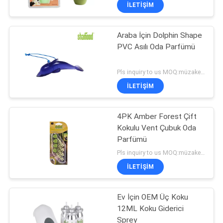
KONTROL
İLETIŞIM
Araba İçin Dolphin Shape
BIZIMLE
48
PVC Asılı Oda Parfümü
ILETIŞIME
Membran Oda
GEÇIN
Pls inquiry to us MOQ:müzakere
Parfümü
İLETIŞIM
HABERLER
4PK Amber Forest Çift
Kokulu Vent Çubuk Oda
BIR
Parfümü
36
TEKLIF
Pls inquiry to us MOQ:müzakere
Havalandırma Hava
ISTEĞI
İLETIŞIM
Spreyi
Ev İçin OEM Üç Koku
SITE
12ML Koku Giderici
HARITASI
Sprey