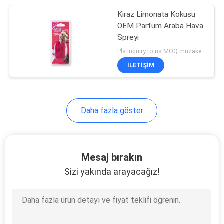
Kiraz Limonata Kokusu
25
OEM Parfüm Araba Hava
Spreyi
Sprey Oda Parfümü
Pls inquiry to us MOQ:müzakere
İLETIŞIM
Daha fazla göster
16
Tuvalet Kokuları
Mesaj bırakın
Sizi yakında arayacağız!