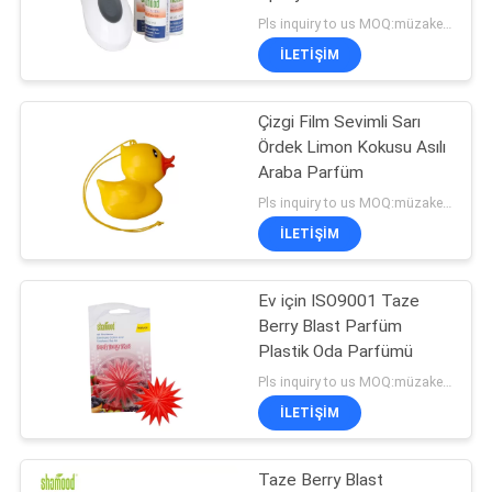
Pls inquiry to us MOQ:müzakere
PRIVACY
İLETIŞIM
82
POLICY
Çizgi Film Sevimli Sarı
Asılı Oda Parfümü
Ördek Limon Kokusu Asılı
Araba Parfüm
Pls inquiry to us MOQ:müzakere
İLETIŞIM
Ev için ISO9001 Taze
38
Berry Blast Parfüm
Plastik Oda Parfümü
Ev Hava Spreyi
Pls inquiry to us MOQ:müzakere
İLETIŞIM
Taze Berry Blast